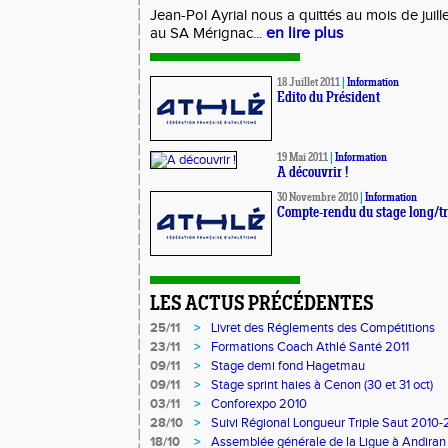
Jean-Pol Ayrial nous a quittés au mois de juille
en lire plus
au SA Mérignac...
18 Juillet 2011
|
Information
Edito du Président
19 Mai 2011
|
Information
A découvrir !
30 Novembre 2010
|
Information
Compte-rendu du stage long/tr
LES ACTUS PRÉCÉDENTES
25/11
>
Livret des Réglements des Compétitions
23/11
>
Formations Coach Athlé Santé 2011
09/11
>
Stage demi fond Hagetmau
09/11
>
Stage sprint haies à Cenon (30 et 31 oct)
03/11
>
Conforexpo 2010
28/10
>
Suivi Régional Longueur Triple Saut 2010-
18/10
>
Assemblée générale de la Ligue à Andiran