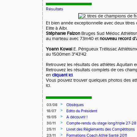
Résultats
Et bien année exceptionnelle avec deux titre
Elite à Albi.
Stéphanie Falzon
Bruges Sud Médoc Athlétis
au marteau avec 73m40 et
nouveau record d'
Yoann Kowal
E. Périgueux Trélissac Athlétism
au 1500men 3"43'42
Retrouvez les résultats des athlètes Aquitain 
Retrouvez les résultats complets de ces champ
en
cliquant ici
.
Vous pouvez trouver quelques photos des athl
ici.
>
03/08
Obsèques
>
18/07
Edito du Président
>
19/05
A découvrir !
>
30/11
Compte-rendu du stage long/triple 27-28
>
25/11
Livret des Réglements des Compétitions
>
23/11
Formations Coach Athlé Santé 2011