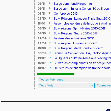
>
09/11
Stage demi fond Hagetmau
>
09/11
Stage sprint haies à Cenon (30 et 31 oct)
>
03/11
Conforexpo 2010
>
28/10
Suivi Régional Longueur Triple Saut 2010
>
18/10
Assemblée générale de la Ligue à Andira
>
06/10
Suivi régional Sprint-Haies 2010-2011
>
04/10
Suivi Régional Sauts 2010-2011
>
29/09
Assises des entraîneurs 2010
>
22/09
Suivi régional Lancers 2010-2011
>
16/09
Suivi Régional demi Fond 2010-2011
>
08/09
Signature Convention FFA, Région Aquita
>
19/07
La Ligue d'Aquitaine 4éme à la placing ta
>
16/07
Suivez les championnats de france jeunes 
>
10/07
Deux titres de champion de france à Val