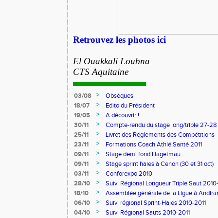
Retrouvez les photos ici
El Ouakkali Loubna
CTS Aquitaine
>
03/08
Obsèques
>
18/07
Edito du Président
>
19/05
A découvrir !
>
30/11
Compte-rendu du stage long/triple 27-28
>
25/11
Livret des Réglements des Compétitions
>
23/11
Formations Coach Athlé Santé 2011
>
09/11
Stage demi fond Hagetmau
>
09/11
Stage sprint haies à Cenon (30 et 31 oct)
>
03/11
Conforexpo 2010
>
28/10
Suivi Régional Longueur Triple Saut 2010
>
18/10
Assemblée générale de la Ligue à Andira
>
06/10
Suivi régional Sprint-Haies 2010-2011
>
04/10
Suivi Régional Sauts 2010-2011