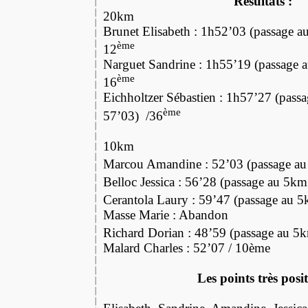
Résultats :
20km
Brunet Elisabeth : 1h52’03 (passage 
ème
12
Narguet Sandrine : 1h55’19 (passage 
ème
16
Eichholtzer Sébastien : 1h57’27 (pass
ème
57’03)
/36
10km
Marcou Amandine : 52’03 (passage au
Belloc Jessica : 56’28 (passage au 5km
Cerantola Laury : 59’47 (passage au 
Masse Marie : Abandon
Richard Dorian : 48’59 (passage au 5k
Malard Charles : 52’07 / 10ème
Les points très posit