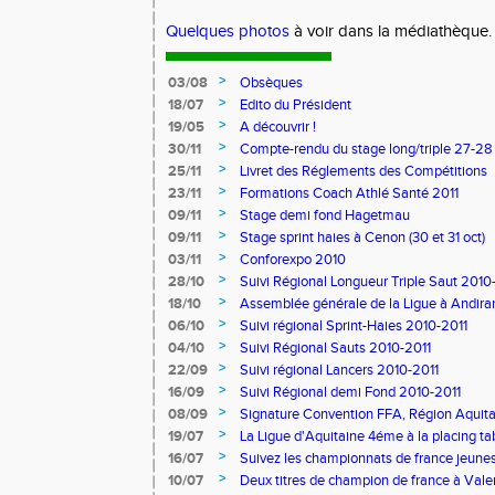
Quelques photos
à voir dans la médiathèque.
>
03/08
Obsèques
>
18/07
Edito du Président
>
19/05
A découvrir !
>
30/11
Compte-rendu du stage long/triple 27-28
>
25/11
Livret des Réglements des Compétitions
>
23/11
Formations Coach Athlé Santé 2011
>
09/11
Stage demi fond Hagetmau
>
09/11
Stage sprint haies à Cenon (30 et 31 oct)
>
03/11
Conforexpo 2010
>
28/10
Suivi Régional Longueur Triple Saut 2010
>
18/10
Assemblée générale de la Ligue à Andira
>
06/10
Suivi régional Sprint-Haies 2010-2011
>
04/10
Suivi Régional Sauts 2010-2011
>
22/09
Suivi régional Lancers 2010-2011
>
16/09
Suivi Régional demi Fond 2010-2011
>
08/09
Signature Convention FFA, Région Aquita
>
19/07
La Ligue d'Aquitaine 4éme à la placing ta
>
16/07
Suivez les championnats de france jeunes 
>
10/07
Deux titres de champion de france à Val