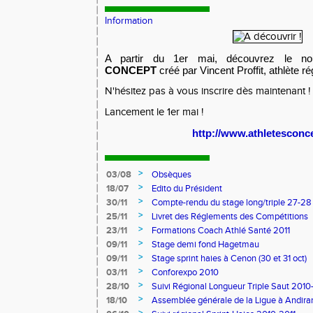
Information
A partir du 1er mai, découvrez le n
CONCEPT
créé par Vincent Proffit, athlète ré
N'hésitez pas à vous inscrire dès maintenant !
Lancement le 1er mai !
http://www.athletesconce
>
03/08
Obsèques
>
18/07
Edito du Président
>
30/11
Compte-rendu du stage long/triple 27-28
>
25/11
Livret des Réglements des Compétitions
>
23/11
Formations Coach Athlé Santé 2011
>
09/11
Stage demi fond Hagetmau
>
09/11
Stage sprint haies à Cenon (30 et 31 oct)
>
03/11
Conforexpo 2010
>
28/10
Suivi Régional Longueur Triple Saut 2010
>
18/10
Assemblée générale de la Ligue à Andira