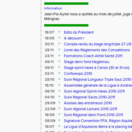
Information
Jean-Pol Ayrial nous a quittés au mois de juillet, juge
Mérignac
>
18/07
Edito du Président
>
19/05
A découvrir !
>
30/11
Compte-rendu du stage long/triple 27-28
>
25/11
Livret des Réglements des Compétitions
>
23/11
Formations Coach Athlé Santé 2011
>
09/11
Stage demi fond Hagetmau
>
09/11
Stage sprint haies à Cenon (30 et 31 oct)
>
03/11
Conforexpo 2010
>
28/10
Suivi Régional Longueur Triple Saut 2010
>
18/10
Assemblée générale de la Ligue à Andira
>
06/10
Suivi régional Sprint-Haies 2010-2011
>
04/10
Suivi Régional Sauts 2010-2011
>
29/09
Assises des entraîneurs 2010
>
22/09
Suivi régional Lancers 2010-2011
>
16/09
Suivi Régional demi Fond 2010-2011
>
08/09
Signature Convention FFA, Région Aquita
>
19/07
La Ligue d'Aquitaine 4éme à la placing ta